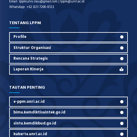
Email: lppmuniv.riau@gmail.com | lppm@unri.ac.id
WhatsApp: +62 821-7200-8123
TENTANG LPPM
Profile
Struktur Organisasi
Rencana Strategis
Laporan Kinerja
TAUTAN PENTING
e-ppm.unri.ac.id
bima.kemdiktisaintek.go.id
sinta.kemdikbud.go.id
kukerta.unri.ac.id