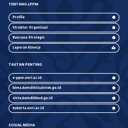
TENTANG LPPM
Profile
Struktur Organisasi
Rencana Strategis
Laporan Kinerja
TAUTAN PENTING
e-ppm.unri.ac.id
bima.kemdiktisaintek.go.id
sinta.kemdikbud.go.id
kukerta.unri.ac.id
SOSIAL MEDIA