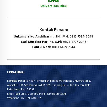
(LPPM)
Universitas Riau
Kontak Person:
Sukamarriko Andrikasmi, SH., MH:
0812-7534-9098
Sari Mustika Parlina, S.Pi:
0823-8727-2046
Fahrul Rozi:
0813-6439-2144
LPPM UNRI
Lembaga Penelitian dan Pengabdian kepada Masyarakat Universitas Riau
Alamat: Jl. HR. Soebrantas No.KM. 12.5, Simpang Baru, Kec. Tampan, Kota
Pekanbaru, Riau 28292
Email: lppmuniv.riau@gmail.com | lppm@unri.ac.id
WhatsApp: +62 821-7200-8123