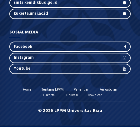
sinta.kemdikbud.go.id
kukerta.unri.ac.id
SOSIAL MEDIA
Facebook
Instagram
Youtube
Home
Tentang LPPM
Penelitian
Pengabdian
Kukerta
Publikasi
Download
© 2026 LPPM Universitas Riau