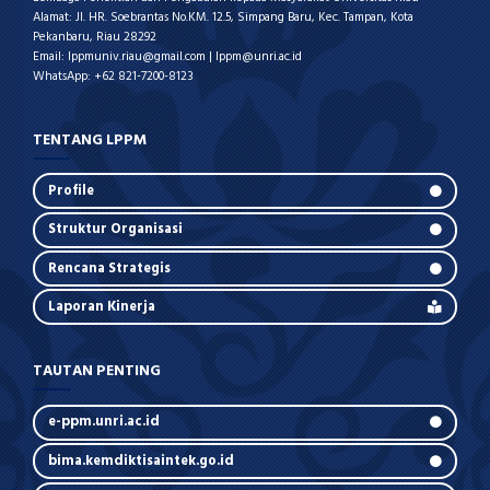
Alamat: Jl. HR. Soebrantas No.KM. 12.5, Simpang Baru, Kec. Tampan, Kota
Pekanbaru, Riau 28292
Email: lppmuniv.riau@gmail.com | lppm@unri.ac.id
WhatsApp: +62 821-7200-8123
TENTANG LPPM
Profile
Struktur Organisasi
Rencana Strategis
Laporan Kinerja
TAUTAN PENTING
e-ppm.unri.ac.id
bima.kemdiktisaintek.go.id