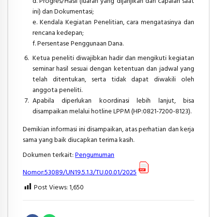
d. Progres/Hasil (luaran yang dijanjikan dan capaian saat
ini) dan Dokumentasi;
e. Kendala Kegiatan Penelitian, cara mengatasinya dan
rencana kedepan;
f. Persentase Penggunaan Dana.
Ketua peneliti diwajibkan hadir dan mengikuti kegiatan
seminar hasil sesuai dengan
ketentuan dan jadwal yang
telah ditentukan, serta tidak dapat diwakili oleh
anggota
peneliti.
Apabila diperlukan koordinasi lebih lanjut, bisa
disampaikan melalui
hotline
LPPM (HP:
0821-7200-8123).
Demikian informasi ini disampaikan, atas perhatian dan kerja
sama yang baik diucapkan terima kasih.
Dokumen terkait:
Pengumuman
Nomor:53089/UN19.5.1.3/TU.00.01/2025
Post Views:
1,650