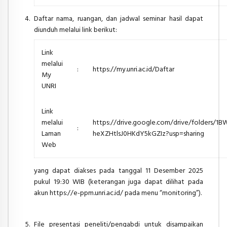
Daftar nama, ruangan, dan jadwal seminar hasil dapat
diunduh melalui
link
berikut:
Link
melalui
:
https://my.unri.ac.id/Daftar
My
UNRI
Link
melalui
https://drive.google.com/drive/folders/
:
Laman
heXZHtlsJ0HKdY5kGZIz?usp=sharing
Web
yang dapat diakses pada tanggal 11 Desember 2025
pukul 19:30 WIB (keterangan juga dapat dilihat pada
akun https://e-ppm.unri.ac.id/ pada menu “monitoring”).
File presentasi peneliti/pengabdi untuk disampaikan