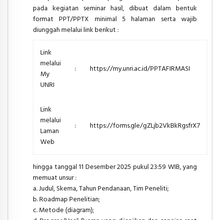
pada kegiatan seminar hasil, dibuat
dalam bentuk
format PPT/PPTX minimal 5 halaman serta wajib
diunggah melalui
link
berikut :
Link
melalui
:
https://my.unri.ac.id/PPTAFIRMASI
My
UNRI
Link
melalui
:
https://forms.gle/gZLjb2VkBkRgsfrX7
Laman
Web
hingga tanggal 11 Desember 2025 pukul 23:59 WIB
, yang
memuat unsur :
a. Judul, Skema, Tahun Pendanaan, Tim Peneliti;
b. Roadmap Penelitian;
c. Metode (diagram);