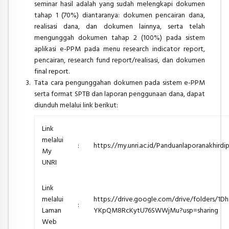
seminar hasil adalah yang sudah
melengkapi dokumen
tahap 1 (70%) diantaranya: dokumen pencairan dana,
realisasi dana,
dan dokumen lainnya, serta telah
mengunggah dokumen tahap 2 (100%) pada sistem
aplikasi e-PPM pada menu
research indicator report
,
pencairan,
research fund
report
/realisasi, dan dokumen
final report
.
Tata cara pengunggahan dokumen pada sistem e-PPM
serta format SPTB dan laporan
penggunaan dana, dapat
diunduh melalui
link
berikut:
Link
melalui
:
https://my.unri.ac.id/Panduanlaporanakhird
My
UNRI
Link
melalui
https://drive.google.com/drive/folders/1
:
Laman
YKpQM8RcKytU76SWWjMu?usp=sharing
Web