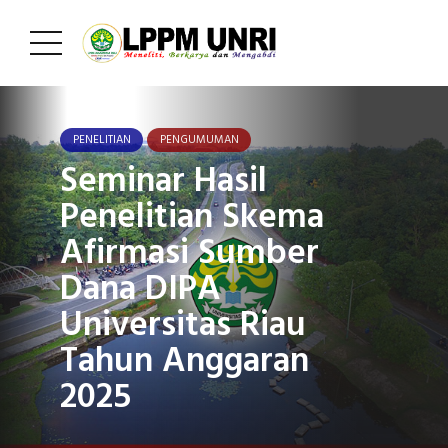
PENELITIAN
PENGUMUMAN
Seminar Hasil
Penelitian Skema
Afirmasi Sumber
Dana DIPA
Universitas Riau
Tahun Anggaran
2025