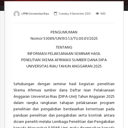
LPPM Universitas Riau
Tuesday, 9 December 2025
1650
PENGUMUMAN
Nomor 53089/UN19.5.1.3/TU.00.01/2025
TENTANG
INFORMASI PELAKSANAAN SEMINAR HASIL
PENELITIAN
SKEMA AFIRMASI SUMBER DANA DIPA
UNIVERSITAS RIAU
TAHUN ANGGARAN 2025
Sehubungan dengan seminar hasil kegiatan penelitian
Skema Afirmasi sumber dana Daftar Isian Pelaksanaan
Anggaran Universitas Riau (DIPA-Unri) Tahun Anggaran 2025
dalam rangka rangkaian tahapan pelaksanaan program
penelitian dan pengabdian berdasarkan ketentuan pada
panduan penelitian dan pengabdian serta kontrak antara
dosen peneliti melalui Lembaga Penelitian dan Pengabdian
kepada Masyarakat (LPPM) Unri, maka disampaikan kepada