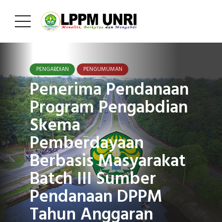
PENGABDIAN
PENGUMUMAN
Penerima Pendanaan
Program Pengabdian
Skema
Pemberdayaan
Berbasis Masyarakat
Batch III Sumber
Pendanaan DPPM
Tahun Anggaran