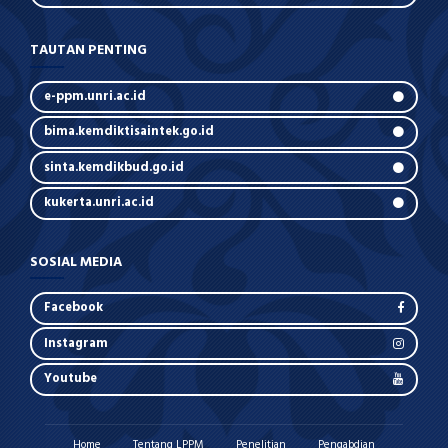
TAUTAN PENTING
e-ppm.unri.ac.id
bima.kemdiktisaintek.go.id
sinta.kemdikbud.go.id
kukerta.unri.ac.id
SOSIAL MEDIA
Facebook
Instagram
Youtube
Home
Tentang LPPM
Penelitian
Pengabdian