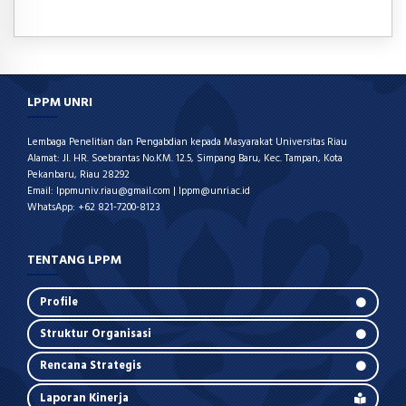
LPPM UNRI
Lembaga Penelitian dan Pengabdian kepada Masyarakat Universitas Riau
Alamat: Jl. HR. Soebrantas No.KM. 12.5, Simpang Baru, Kec. Tampan, Kota
Pekanbaru, Riau 28292
Email: lppmuniv.riau@gmail.com | lppm@unri.ac.id
WhatsApp: +62 821-7200-8123
TENTANG LPPM
Profile
Struktur Organisasi
Rencana Strategis
Laporan Kinerja