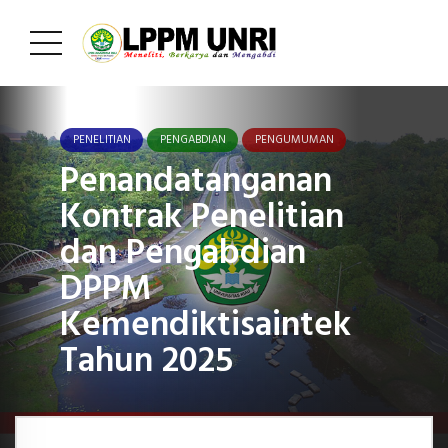
PENELITIAN
PENGABDIAN
PENGUMUMAN
Penandatanganan
Kontrak Penelitian
dan Pengabdian
DPPM
Kemendiktisaintek
Tahun 2025