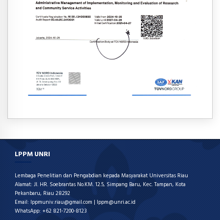
LPPM UNRI
Lembaga Penelitian dan Pengabdian kepada Masyarakat Universitas Riau
Alamat: Jl. HR. Soebrantas No.KM. 12.5, Simpang Baru, Kec. Tampan, Kota
Pekanbaru, Riau 28292
Email: lppmuniv.riau@gmail.com | lppm@unri.ac.id
WhatsApp: +62 821-7200-8123