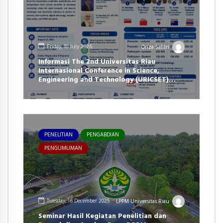
Friday, 10 July 2026
Oriza Safitri
Informasi The 2nd Universitas Riau
Internasional Conference in Science,
Engineering and Technology (URICSET)
2026
PENELITIAN
PENGABDIAN
PENGUMUMAN
Tuesday, 16 December 2025
LPPM Universitas Riau
Seminar Hasil Kegiatan Penelitian dan