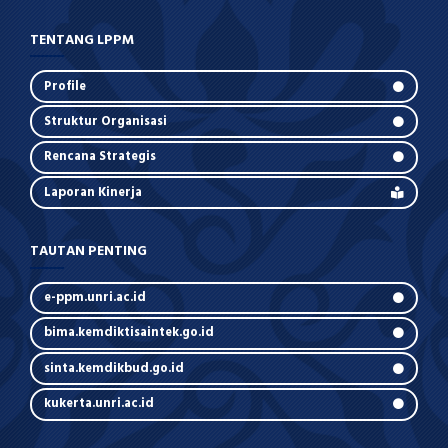
TENTANG LPPM
Profile
Struktur Organisasi
Rencana Strategis
Laporan Kinerja
TAUTAN PENTING
e-ppm.unri.ac.id
bima.kemdiktisaintek.go.id
sinta.kemdikbud.go.id
kukerta.unri.ac.id