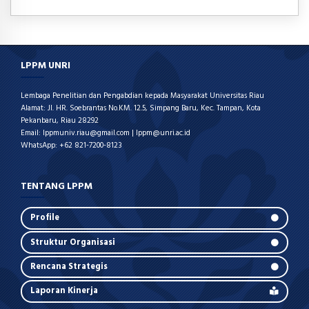
LPPM UNRI
Lembaga Penelitian dan Pengabdian kepada Masyarakat Universitas Riau
Alamat: Jl. HR. Soebrantas No.KM. 12.5, Simpang Baru, Kec. Tampan, Kota
Pekanbaru, Riau 28292
Email: lppmuniv.riau@gmail.com | lppm@unri.ac.id
WhatsApp: +62 821-7200-8123
TENTANG LPPM
Profile
Struktur Organisasi
Rencana Strategis
Laporan Kinerja