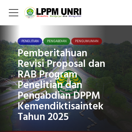
PENELITIAN
PENGABDIAN
PENGUMUMAN
Pemberitahuan
Revisi Proposal dan
RAB Program
Penelitian dan
Pengabdian DPPM
Kemendiktisaintek
Tahun 2025