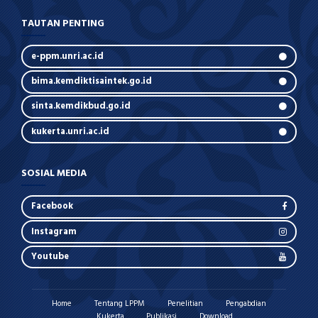
TAUTAN PENTING
e-ppm.unri.ac.id
bima.kemdiktisaintek.go.id
sinta.kemdikbud.go.id
kukerta.unri.ac.id
SOSIAL MEDIA
Facebook
Instagram
Youtube
Home
Tentang LPPM
Penelitian
Pengabdian
Kukerta
Publikasi
Download