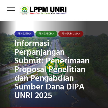
PENELITIAN
PENGABDIAN
PENGUMUMAN
Informasi
Perpanjangan
Submit: Penerimaan
Proposal Penelitian
dan Pengabdian
Sumber Dana DIPA
UNRI 2025