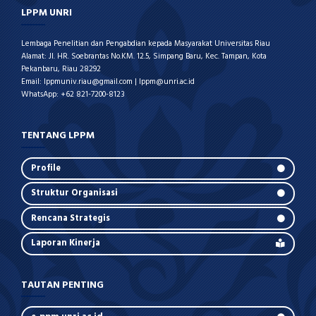
LPPM UNRI
Lembaga Penelitian dan Pengabdian kepada Masyarakat Universitas Riau
Alamat: Jl. HR. Soebrantas No.KM. 12.5, Simpang Baru, Kec. Tampan, Kota
Pekanbaru, Riau 28292
Email: lppmuniv.riau@gmail.com | lppm@unri.ac.id
WhatsApp: +62 821-7200-8123
TENTANG LPPM
Profile
Struktur Organisasi
Rencana Strategis
Laporan Kinerja
TAUTAN PENTING