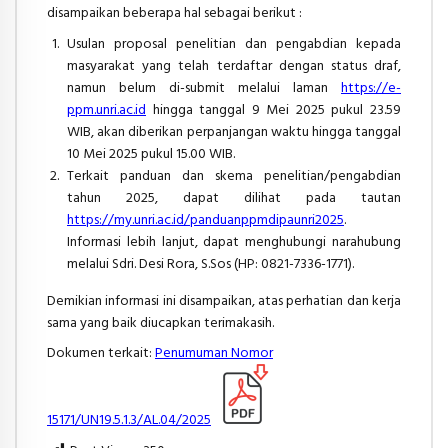
disampaikan beberapa hal sebagai berikut :
Usulan proposal penelitian dan pengabdian kepada
masyarakat yang telah terdaftar dengan status draf,
namun belum di-submit melalui laman
https://e-
ppm.unri.ac.id
hingga tanggal 9 Mei 2025 pukul 23.59
WIB, akan diberikan perpanjangan waktu hingga tanggal
10 Mei 2025 pukul 15.00 WIB.
Terkait panduan dan skema penelitian/pengabdian
tahun 2025, dapat dilihat pada tautan
https://my.unri.ac.id/panduanppmdipaunri2025
.
Informasi lebih lanjut, dapat menghubungi narahubung
melalui Sdri. Desi Rora, S.Sos (HP: 0821-7336-1771).
Demikian informasi ini disampaikan, atas perhatian dan kerja
sama yang baik diucapkan terimakasih.
Dokumen terkait:
Penumuman Nomor
15171/UN19.5.1.3/AL.04/2025