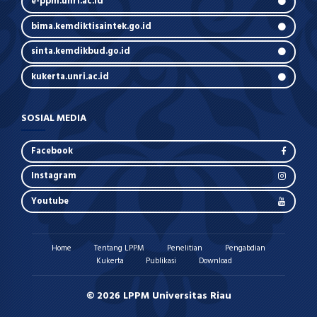
e-ppm.unri.ac.id
bima.kemdiktisaintek.go.id
sinta.kemdikbud.go.id
kukerta.unri.ac.id
SOSIAL MEDIA
Facebook
Instagram
Youtube
Home
Tentang LPPM
Penelitian
Pengabdian
Kukerta
Publikasi
Download
© 2026 LPPM Universitas Riau