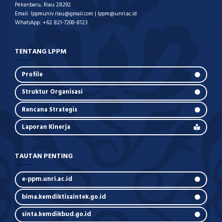
Pekanbaru, Riau 28292
Email: lppmuniv.riau@gmail.com | lppm@unri.ac.id
WhatsApp: +62 821-7200-8123
TENTANG LPPM
Profile
Struktur Organisasi
Rencana Strategis
Laporan Kinerja
TAUTAN PENTING
e-ppm.unri.ac.id
bima.kemdiktisaintek.go.id
sinta.kemdikbud.go.id