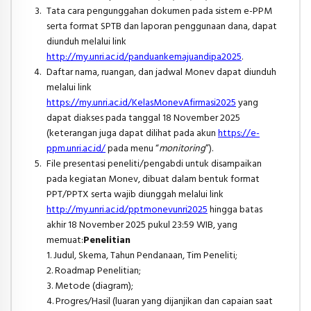
Tata cara pengunggahan dokumen pada sistem e-PPM
serta format SPTB dan laporan penggunaan dana, dapat
diunduh melalui link
http://my.unri.ac.id/panduankemajuandipa2025
.
Daftar nama, ruangan, dan jadwal Monev dapat diunduh
melalui link
https://my.unri.ac.id/KelasMonevAfirmasi2025
yang
dapat diakses pada tanggal 18 November 2025
(keterangan juga dapat dilihat pada akun
https://e-
ppm.unri.ac.id/
pada menu “
monitoring
”).
File presentasi peneliti/pengabdi untuk disampaikan
pada kegiatan Monev, dibuat dalam bentuk format
PPT/PPTX serta wajib diunggah melalui link
http://my.unri.ac.id/pptmonevunri2025
hingga batas
akhir 18 November 2025 pukul 23:59 WIB, yang
memuat:
Penelitian
1. Judul, Skema, Tahun Pendanaan, Tim Peneliti;
2. Roadmap Penelitian;
3. Metode (diagram);
4. Progres/Hasil (luaran yang dijanjikan dan capaian saat