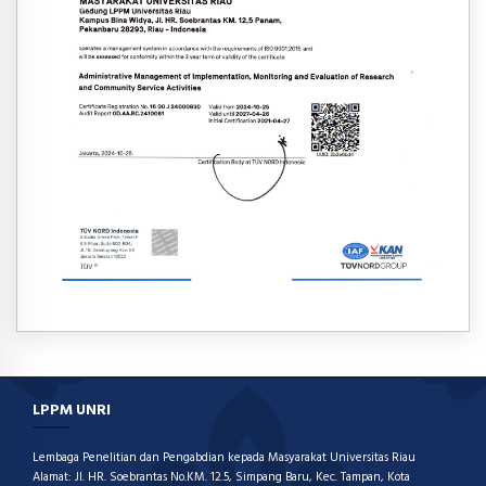
LPPM UNRI
Lembaga Penelitian dan Pengabdian kepada Masyarakat Universitas Riau
Alamat: Jl. HR. Soebrantas No.KM. 12.5, Simpang Baru, Kec. Tampan, Kota