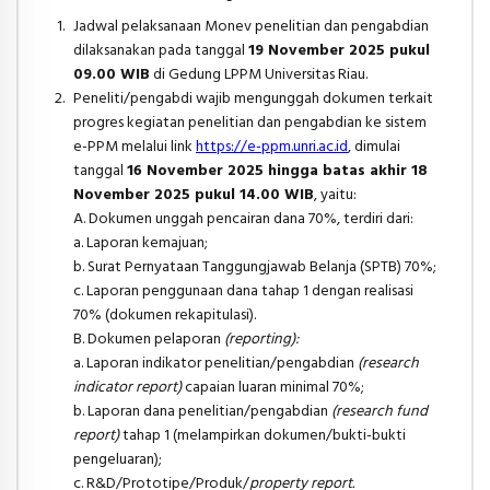
Jadwal pelaksanaan Monev penelitian dan pengabdian
dilaksanakan pada tanggal
19 November 2025 pukul
09.00 WIB
di Gedung LPPM Universitas Riau.
Peneliti/pengabdi wajib mengunggah dokumen terkait
progres kegiatan penelitian dan pengabdian ke sistem
e-PPM melalui link
https://e-ppm.unri.ac.id
, dimulai
tanggal
16 November 2025 hingga batas akhir 18
November 2025 pukul 14.00 WIB
, yaitu:
A. Dokumen unggah pencairan dana 70%, terdiri dari:
a. Laporan kemajuan;
b. Surat Pernyataan Tanggungjawab Belanja (SPTB) 70%;
c. Laporan penggunaan dana tahap 1 dengan realisasi
70% (dokumen rekapitulasi).
B. Dokumen pelaporan
(reporting):
a. Laporan indikator penelitian/pengabdian
(research
indicator report)
capaian luaran minimal 70%;
b. Laporan dana penelitian/pengabdian
(research fund
report)
tahap 1 (melampirkan dokumen/bukti-bukti
pengeluaran);
c. R&D/Prototipe/Produk/
property report.