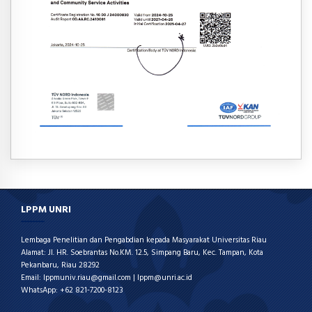
LPPM UNRI
Lembaga Penelitian dan Pengabdian kepada Masyarakat Universitas Riau
Alamat: Jl. HR. Soebrantas No.KM. 12.5, Simpang Baru, Kec. Tampan, Kota
Pekanbaru, Riau 28292
Email: lppmuniv.riau@gmail.com | lppm@unri.ac.id
WhatsApp: +62 821-7200-8123