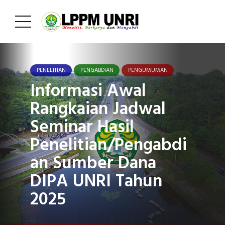
PENELITIAN
PENGABDIAN
PENGUMUMAN
Informasi Awal
Rangkaian Jadwal
Seminar Hasil
Penelitian/Pengabdi
an Sumber Dana
DIPA UNRI Tahun
2025