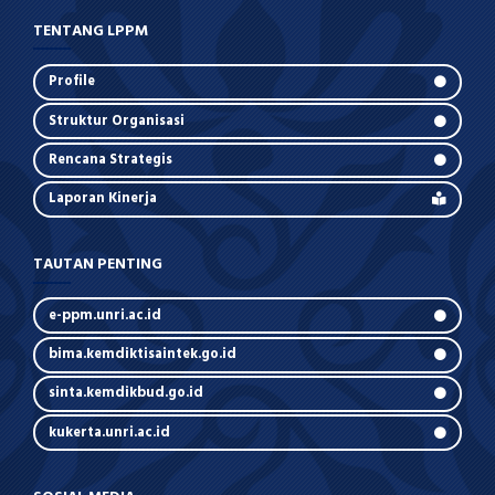
TENTANG LPPM
Profile
Struktur Organisasi
Rencana Strategis
Laporan Kinerja
TAUTAN PENTING
e-ppm.unri.ac.id
bima.kemdiktisaintek.go.id
sinta.kemdikbud.go.id
kukerta.unri.ac.id