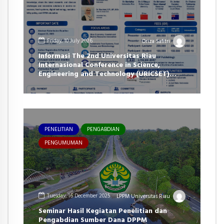
Friday, 10 July 2026
Oriza Safitri
Informasi The 2nd Universitas Riau
Internasional Conference in Science,
Engineering and Technology (URICSET)
2026
PENELITIAN
PENGABDIAN
PENGUMUMAN
Tuesday, 16 December 2025
LPPM Universitas Riau
Seminar Hasil Kegiatan Penelitian dan
Pengabdian Sumber Dana DPPM