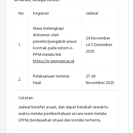
No.
Kegiatan
Jadwal
Masa melengkapi
dokumen oleh
24 November
peneliti/pengabdi sesuai
1.
s.d 5 Desember
kontrak pada sistem e-
2025
PPM melalui link
https://e-ppm.unri.ac.id
Pelaksanaan Seminar
27-28
2.
Hasil
November 2025
Catatan:
Jadwal bersifat acuan, dan dapat berubah sewaktu-
waktu melalui pemberitahuan secara resmi melalui
LPPM, berdasarkan situasi dan kondisi tertentu.